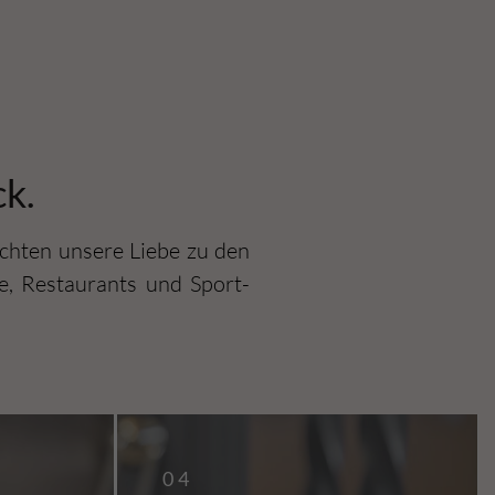
ck.
öchten unsere Liebe zu den
e, Restaurants und Sport-
04
04