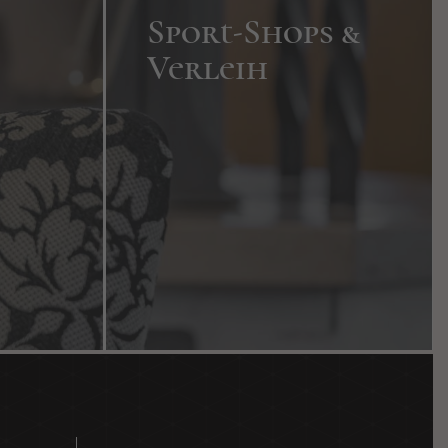
Sport-Shops &
Sport-Shops &
Verleih
Verleih