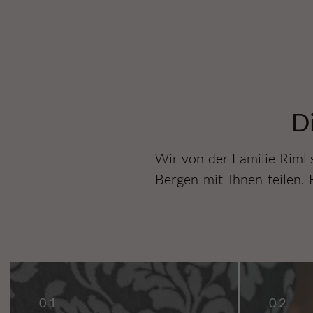
Di
Wir von der Familie Riml 
Bergen mit Ihnen teilen.
01
01
02
02