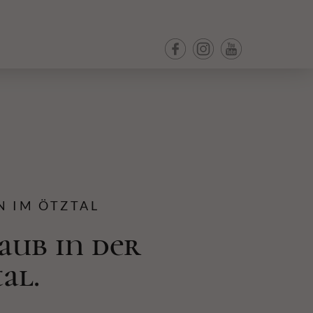
N IM ÖTZTAL
aub in der
al.