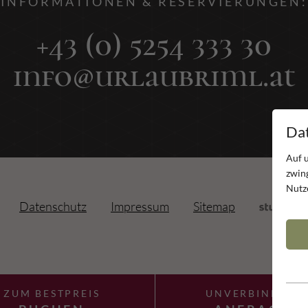
INFORMATIONEN & RESERVIERUNGEN:
+43 (0) 5254 333 30
info@urlaubriml.at
Dat
Auf 
zwin
Nutz
Datenschutz
Impressum
Sitemap
ZUM BESTPREIS
UNVERBINDLIC